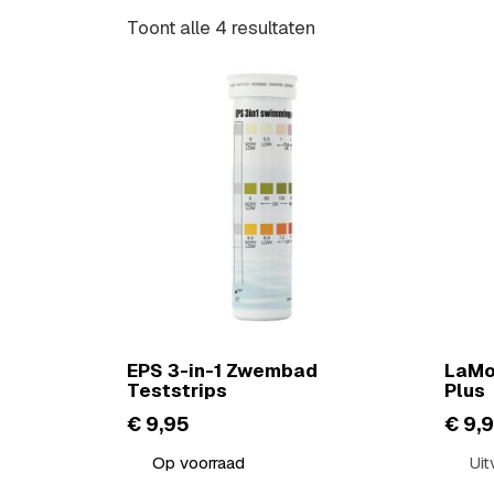
Waterwaarden gemeten en moet je corrige
Toont alle 4 resultaten
Bekijk Wateronderhoud om je pH en desinfec
EPS 3-in-1 Zwembad
LaMo
Teststrips
Plus
€
9,95
€
9,
Op voorraad
Uit