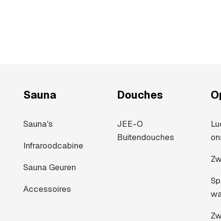
Sauna
Douches
O
Sauna's
JEE-O
Lu
Buitendouches
on
Infraroodcabine
Zw
Sauna Geuren
Sp
Accessoires
wa
Zw