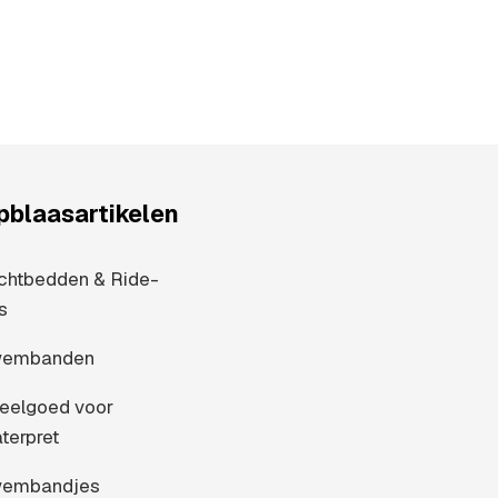
pblaasartikelen
chtbedden & Ride-
s
embanden
eelgoed voor
terpret
embandjes