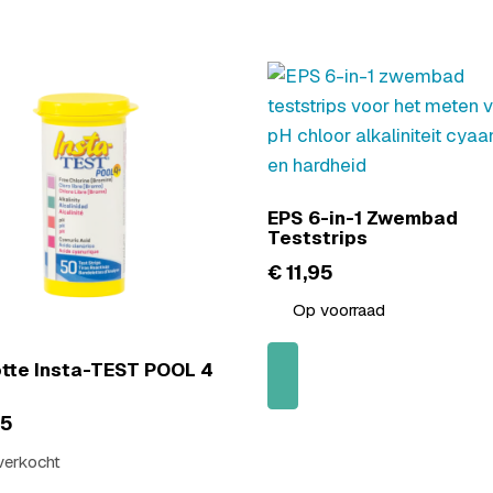
ren?
tie bij te sturen.
EPS 6-in-1 Zwembad
Teststrips
€
11,95
Op voorraad
tte Insta-TEST POOL 4
95
verkocht