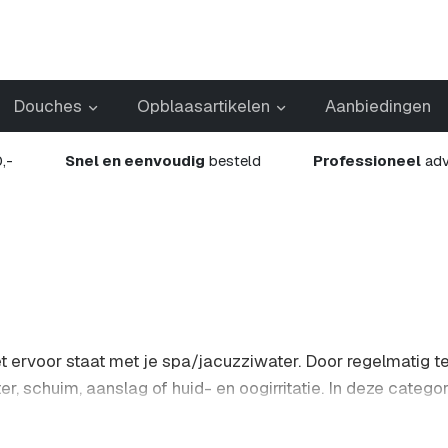
Douches
Opblaasartikelen
Aanbiedingen
,-
Snel en eenvoudig
besteld
Professioneel
adv
t ervoor staat met je spa/jacuzziwater. Door regelmatig 
, schuim, aanslag of huid- en oogirritatie. In deze categor