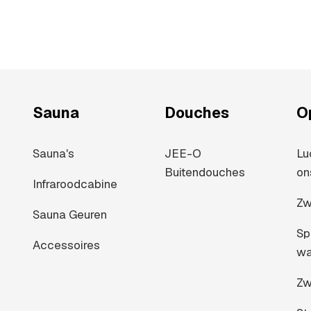
Sauna
Douches
O
Sauna's
JEE-O
Lu
Buitendouches
on
Infraroodcabine
Zw
Sauna Geuren
Sp
Accessoires
wa
Zw