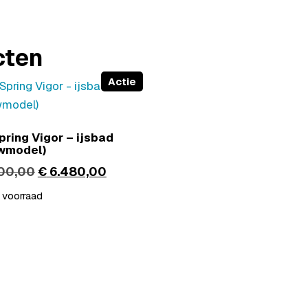
cten
Actie
ring Vigor – ijsbad
wmodel)
00,00
€
6.480,00
 voorraad