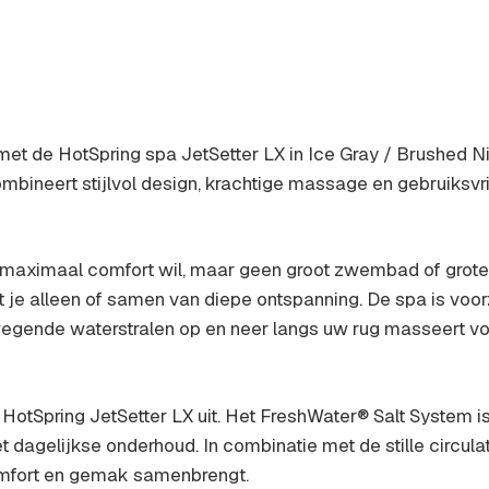
et de HotSpring spa JetSetter LX in Ice Gray / Brushed N
combineert stijlvol design, krachtige massage en gebruiks
 maximaal comfort wil, maar geen groot zwembad of grote s
 je alleen of samen van diepe ontspanning. De spa is voor
gende waterstralen op en neer langs uw rug masseert vo
otSpring JetSetter LX uit. Het FreshWater® Salt System is 
 dagelijkse onderhoud. In combinatie met de stille circula
, comfort en gemak samenbrengt.