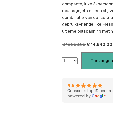
compacte, luxe 3-persoon
massagejets en een stijlvo
combinatie van de Ice Gra
gebruiksvriendelijke Fres
ultieme ontspanning met 
€
18.300,00
€
14.640,00
Toevoegen
4.8
Gebaseerd op 19 beoord
powered by
G
o
o
g
l
e