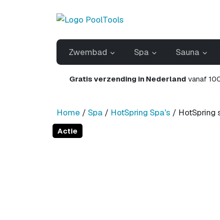
Zwembad
Spa
Sauna
Gratis verzending in Nederland
vanaf 100
Home
/
Spa
/
HotSpring Spa's
/ HotSpring 
Actie