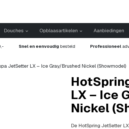
Douches
Opblaasartikelen
Aanbiedingen
,-
Snel en eenvoudig
besteld
Professioneel
adv
spa JetSetter LX – Ice Gray/Brushed Nickel (Showmodel)
HotSpring
LX – Ice 
Nickel (
De HotSpring JetSetter LX