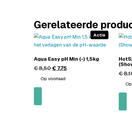
Gerelateerde produ
Actie
Aqua Easy pH Min (-) 1,5kg
HotSp
(Sho
€
8,50
€
7,75
€
8.1
Op voorraad
Op