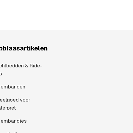
pblaasartikelen
chtbedden & Ride-
s
embanden
eelgoed voor
terpret
embandjes