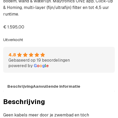
bodem, wand & waterlijn. Maytronics ONE app, Click-Up
& Homing, multi-layer (fijn/ultrafijn) filter en tot 4,5 uur
runtime.
€
1.595,00
Uitverkocht
4.8
Gebaseerd op 19 beoordelingen
powered by
G
o
o
g
l
e
Beschrijving
Aanvullende informatie
Beschrijving
Geen kabels meer door je zwembad en tóch